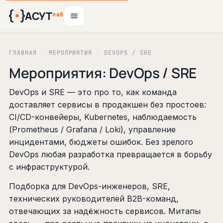
АСУТ
12
авг
лаб
ГЛАВНАЯ
/
МЕРОПРИЯТИЯ
/
DEVOPS / SRE
Мероприятия: DevOps / SRE
DevOps и SRE — это про то, как команда
доставляет сервисы в продакшен без простоев:
CI/CD-конвейеры, Kubernetes, наблюдаемость
(Prometheus / Grafana / Loki), управление
инцидентами, бюджеты ошибок. Без зрелого
DevOps любая разработка превращается в борьбу
с инфраструктурой.
Подборка для DevOps-инженеров, SRE,
технических руководителей B2B-команд,
отвечающих за надёжность сервисов. Митапы