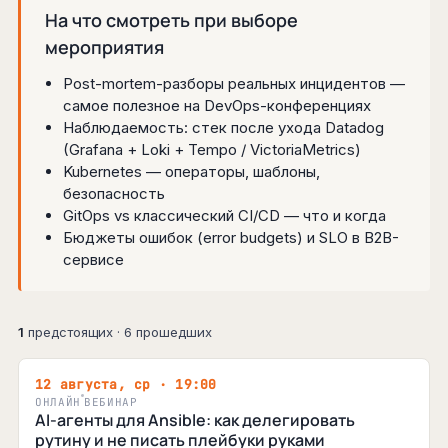
На что смотреть при выборе
мероприятия
Post-mortem-разборы реальных инцидентов —
самое полезное на DevOps-конференциях
Наблюдаемость: стек после ухода Datadog
(Grafana + Loki + Tempo / VictoriaMetrics)
Kubernetes — операторы, шаблоны,
безопасность
GitOps vs классический CI/CD — что и когда
Бюджеты ошибок (error budgets) и SLO в B2B-
сервисе
1
предстоящих · 6 прошедших
12 августа, ср · 19:00
ОНЛАЙН
ВЕБИНАР
AI-агенты для Ansible: как делегировать
рутину и не писать плейбуки руками