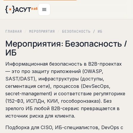
АСУТ
12
12
13
13
13
13
19
27
9
фев
авг
авг
авг
авг
авг
авг
авг
авг
лаб
ГЛАВНАЯ
/
МЕРОПРИЯТИЯ
/
БЕЗОПАСНОСТЬ / ИБ
Мероприятия: Безопасность /
ИБ
Информационная безопасность в B2B-проектах
— это про защиту приложений (OWASP,
SAST/DAST), инфраструктуры (доступы,
сегментация сети), процессов (DevSecOps,
secret-management) и соответствие регуляторике
(152-ФЗ, ИСПДн, КИИ, гособоронзаказ). Без
зрелого ИБ любой B2B-сервис превращается в
источник риска для клиента.
Подборка для CISO, ИБ-специалистов, DevOps с