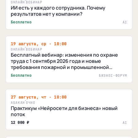
ОНЛАЙН
ВЕБИНАР
ИИ есть у каждого сотрудника. Почему
результатов нет у компании?
Бесплатно
AI
19 августа, ср · 10:00
ОНЛАЙН
ВЕБИНАР
Бесплатный вебинар: изменения по охране
труда с 1 сентября 2026 года и новые
требования пожарной и промышленной
безопасностиие
Бесплатно
БИЗНЕС-ФОРУМ
27 августа, чт · 10:00
АБАКАН
ОЧНО
Практикум «Нейросети для бизнеса» новый
поток
12 000 ₽
AI