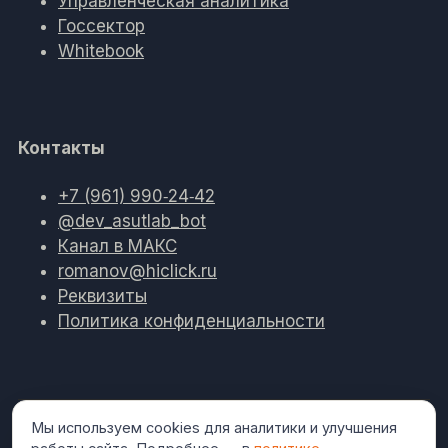
Управленческая аналитика
Госсектор
Whitebook
Контакты
+7 (961) 990‑24‑42
@dev_asutlab_bot
Канал в МАКС
romanov@hiclick.ru
Реквизиты
Политика конфиденциальности
Мы используем cookies для аналитики и улучшения
Работаем
Развёртывание на вашем сервере (on-