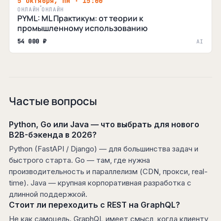
5 октября, пн · 15:00
ОНЛАЙН
ОНЛАЙН
PYML: ML Практикум: от теории к
промышленному использованию
54 000 ₽
AI
Частые вопросы
Python, Go или Java — что выбрать для нового
B2B-бэкенда в 2026?
Python (FastAPI / Django) — для большинства задач и
быстрого старта. Go — там, где нужна
производительность и параллелизм (CDN, прокси, real-
time). Java — крупная корпоративная разработка с
длинной поддержкой.
Стоит ли переходить с REST на GraphQL?
Не как самоцель. GraphQL имеет смысл, когда клиенту