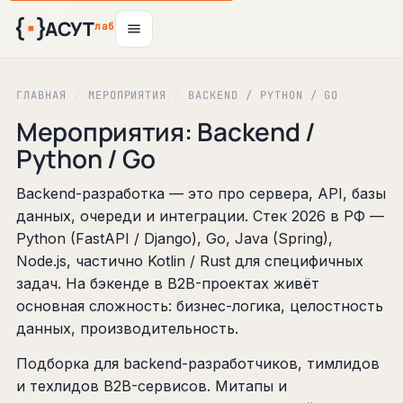
АСУТ
6
11
12
16
24
5
авг
окт
авг
авг
авг
авг
лаб
ГЛАВНАЯ
/
МЕРОПРИЯТИЯ
/
BACKEND / PYTHON / GO
Мероприятия: Backend /
Python / Go
Backend-разработка — это про сервера, API, базы
данных, очереди и интеграции. Стек 2026 в РФ —
Python (FastAPI / Django), Go, Java (Spring),
Node.js, частично Kotlin / Rust для специфичных
задач. На бэкенде в B2B-проектах живёт
основная сложность: бизнес-логика, целостность
данных, производительность.
Подборка для backend-разработчиков, тимлидов
и техлидов B2B-сервисов. Митапы и