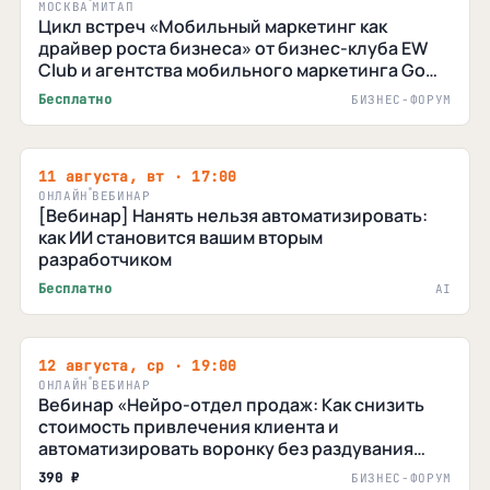
МОСКВА
МИТАП
Цикл встреч «Мобильный маркетинг как
драйвер роста бизнеса» от бизнес-клуба EW
Club и агентства мобильного маркетинга Go
Mobile
Бесплатно
БИЗНЕС-ФОРУМ
11 августа, вт · 17:00
ОНЛАЙН
ВЕБИНАР
[Вебинар] Нанять нельзя автоматизировать:
как ИИ становится вашим вторым
разработчиком
Бесплатно
AI
12 августа, ср · 19:00
ОНЛАЙН
ВЕБИНАР
Вебинар «Нейро-отдел продаж: Как снизить
стоимость привлечения клиента и
автоматизировать воронку без раздувания
ФОТ»
390 ₽
БИЗНЕС-ФОРУМ