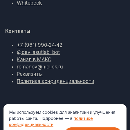
Whitebook
Контакты
+7 (961) 990‑24‑42
@dev_asutlab_bot
Канал в МАКС
romanov@hiclick.ru
Реквизиты
Политика конфиденциальности
Мы используем cookies для аналитики и улучшения
Работаем
Развёртывание на вашем сервере (on-
работы сайта. Подробнее — в
политике
в закрытом
premise), данные не покидают периметр
конфиденциальности
.
контуре.
организации.