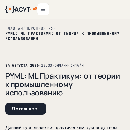
АСУТ
11
15
19
28
авг
авг
авг
сен
лаб
ГЛАВНАЯ
/
МЕРОПРИЯТИЯ
/
PYML: ML ПРАКТИКУМ: ОТ ТЕОРИИ К ПРОМЫШЛЕННОМУ
ИСПОЛЬЗОВАНИЮ
24 АВГУСТА 2026
·
15:00
·
ОНЛАЙН
·
ОНЛАЙН
PYML: ML Практикум: от теории
к промышленному
использованию
→
Детальнее
Данный курс является практическим руководством