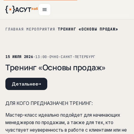
АСУТ
8
12
13
14
авг
авг
авг
авг
лаб
ГЛАВНАЯ
/
МЕРОПРИЯТИЯ
/
ТРЕНИНГ «ОСНОВЫ ПРОДАЖ»
15 ИЮЛЯ 2026
·
13:00
·
ОЧНО
·
САНКТ-ПЕТЕРБУРГ
Тренинг «Основы продаж»
→
Детальнее
ДЛЯ КОГО ПРЕДНАЗНАЧЕН ТРЕНИНГ:
Мастер-класс идеально подойдет для начинающих
менеджеров по продажам, а также для тех, кто
чувствует неуверенность в работе с клиентами или не