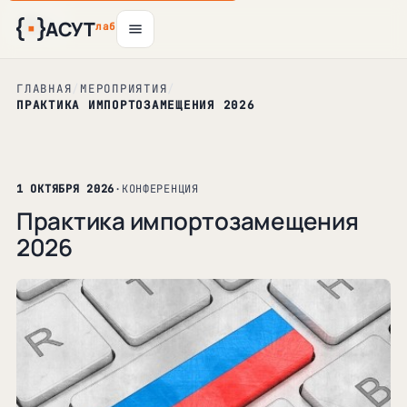
АСУТ
8
13
14
30
окт
окт
окт
окт
лаб
ГЛАВНАЯ
/
МЕРОПРИЯТИЯ
/
ПРАКТИКА ИМПОРТОЗАМЕЩЕНИЯ 2026
1 ОКТЯБРЯ 2026
·
КОНФЕРЕНЦИЯ
Практика импортозамещения
2026