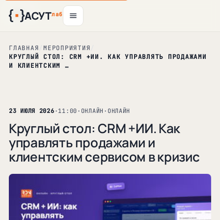
АСУТ
11
15
19
24
авг
авг
авг
авг
лаб
ГЛАВНАЯ
/
МЕРОПРИЯТИЯ
/
КРУГЛЫЙ СТОЛ: CRM +ИИ. КАК УПРАВЛЯТЬ ПРОДАЖАМИ
И КЛИЕНТСКИМ …
23 ИЮЛЯ 2026
·
11:00
·
ОНЛАЙН
·
ОНЛАЙН
Круглый стол: CRM +ИИ. Как
управлять продажами и
клиентским сервисом в кризис