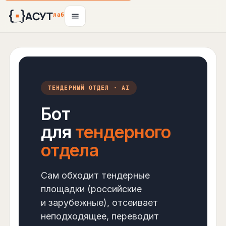
АСУТ
лаб
ТЕНДЕРНЫЙ ОТДЕЛ · AI
Бот
для
тендерного
отдела
Сам обходит тендерные
площадки (российские
и зарубежные), отсеивает
неподходящее, переводит