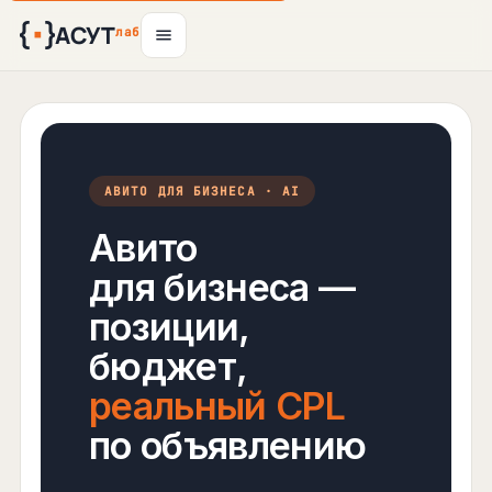
АСУТ
лаб
АВИТО ДЛЯ БИЗНЕСА · AI
Авито
для бизнеса —
позиции,
бюджет,
реальный CPL
по объявлению