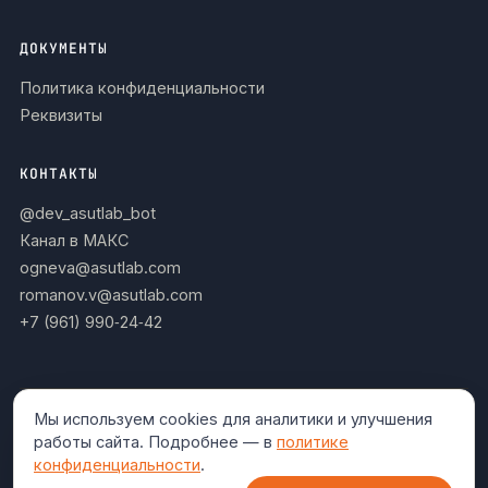
ДОКУМЕНТЫ
Политика конфиденциальности
Реквизиты
КОНТАКТЫ
@dev_asutlab_bot
Канал в МАКС
ogneva@asutlab.com
romanov.v@asutlab.com
+7 (961) 990‑24‑42
Мы используем cookies для аналитики и улучшения
Работаем
Развёртывание на вашем сервере (on-
работы сайта. Подробнее — в
политике
в закрытом
premise), данные не покидают периметр
конфиденциальности
.
контуре.
организации.