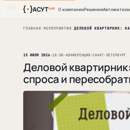
АСУТ
10
13
13
13
авг
авг
авг
авг
лаб
О компании
Решения
Автоматиза
ГЛАВНАЯ
/
МЕРОПРИЯТИЯ
/
ДЕЛОВОЙ КВАРТИРНИК: КА
15 ИЮЛЯ 2026
·
18:00
·
КОНФЕРЕНЦИЯ
·
САНКТ-ПЕТЕРБУРГ
Деловой квартирник:
спроса и пересобрат