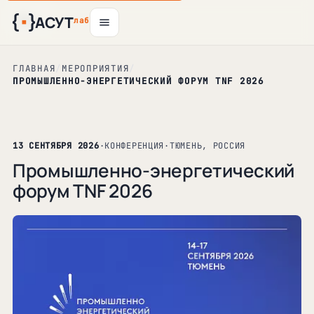
АСУТ
6
10
13
13
авг
авг
авг
авг
лаб
ГЛАВНАЯ
/
МЕРОПРИЯТИЯ
/
ПРОМЫШЛЕННО-ЭНЕРГЕТИЧЕСКИЙ ФОРУМ TNF 2026
13 СЕНТЯБРЯ 2026
·
КОНФЕРЕНЦИЯ
·
ТЮМЕНЬ, РОССИЯ
Промышленно-энергетический
форум TNF 2026