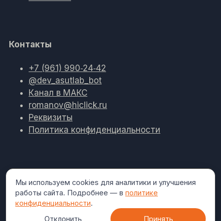
Контакты
+7 (961) 990‑24‑42
@dev_asutlab_bot
Канал в МАКС
romanov@hiclick.ru
Реквизиты
Политика конфиденциальности
Мы используем cookies для аналитики и улучшения
Работаем
Развёртывание на вашем сервере (on-
работы сайта. Подробнее — в
политике
в закрытом
premise), данные не покидают периметр
конфиденциальности
.
контуре.
организации.
Отклонить
Принять