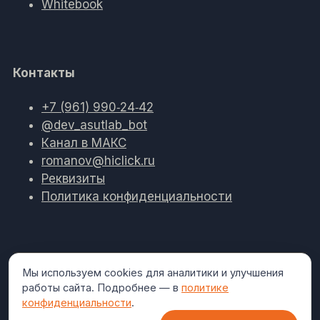
Whitebook
Контакты
+7 (961) 990‑24‑42
@dev_asutlab_bot
Канал в МАКС
romanov@hiclick.ru
Реквизиты
Политика конфиденциальности
Мы используем cookies для аналитики и улучшения
Работаем
Развёртывание на вашем сервере (on-
работы сайта. Подробнее — в
политике
в закрытом
premise), данные не покидают периметр
конфиденциальности
.
контуре.
организации.