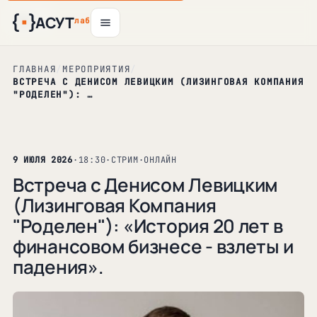
АСУТ
17
6
6
6
авг
авг
авг
авг
лаб
ГЛАВНАЯ
/
МЕРОПРИЯТИЯ
/
ВCТРЕЧА С ДЕНИСОМ ЛЕВИЦКИМ (ЛИЗИНГОВАЯ КОМПАНИЯ
"РОДЕЛЕН"): …
9 ИЮЛЯ 2026
·
18:30
·
СТРИМ
·
ОНЛАЙН
Вcтреча с Денисом Левицким
(Лизинговая Компания
"Роделен"): «История 20 лет в
финансовом бизнесе - взлеты и
падения».