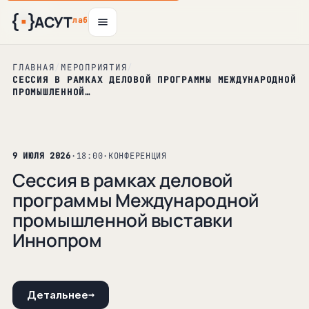
АСУТ
10
13
13
13
авг
авг
авг
авг
лаб
ГЛАВНАЯ
/
МЕРОПРИЯТИЯ
/
СЕССИЯ В РАМКАХ ДЕЛОВОЙ ПРОГРАММЫ МЕЖДУНАРОДНОЙ
ПРОМЫШЛЕННОЙ…
9 ИЮЛЯ 2026
·
18:00
·
КОНФЕРЕНЦИЯ
Сессия в рамках деловой
программы Международной
промышленной выставки
Иннопром
→
Детальнее